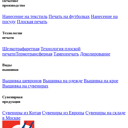
Печатное
производство
Нанесение на текстиль
Печать на футболках
Нанесение на
посуду
Плоская печать
Технологии
печати
Шелкотрафаретная
Технология плоской
печати
Термотрансферная
Тампопечать
Деколирование
Виды
вышивки
Вышивка шевронов
Вышивка на одежде
Вышивка на крое
Вышивка на сувенирах
Сувенирная
продукция
Сувениры из Китая
Сувениры из Европы
Сувениры на складе
в Москве